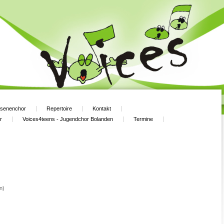
hsenenchor
Repertoire
Kontakt
r
Voices4teens - Jugendchor Bolanden
Termine
n)