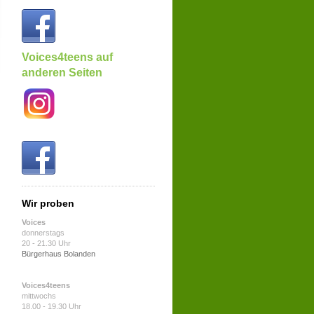
Voices4teens auf
anderen Seiten
Wir proben
Voices
donnerstags
20 - 21.30 Uhr
Bürgerhaus Bolanden
Voices4teens
mittwochs
18.00 - 19.30 Uhr