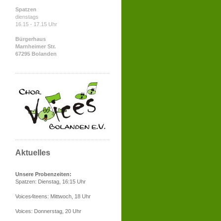
Spatzen
dienstags
16.15 - 17.15 Uhr
Bürgerhaus
Marnheimer Str.
67295 Bolanden
Aktuelles
Unsere Probenzeiten:
Spatzen: Dienstag, 16:15 Uhr
Voices4teens: Mittwoch, 18 Uhr
Voices: Donnerstag, 20 Uhr