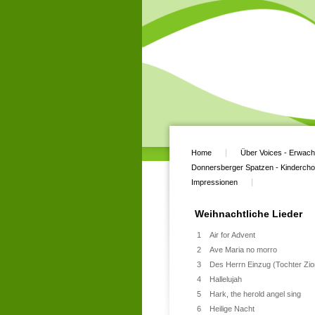
Home
Über Voices - Erwac
Donnersberger Spatzen - Kindercho
Impressionen
Weihnachtliche Lieder
1
Air for Advent
2
Ave Maria no morro
3
Des Herrn Einzug (Tochter Zio
4
Hallelujah
5
Hark, the herold angel sing
6
Heilige Nacht