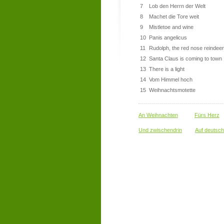
7
Lob den Herrn der Welt
8
Machet die Tore weit
9
Mistletoe and wine
10
Panis angelicus
11
Rudolph, the red nose reindeer
12
Santa Claus is coming to town
13
There is a light
14
Vom Himmel hoch
15
Weihnachtsmotette
An Weihnachten
Fürs Herz
Und zwischendrin
Auf deutsch